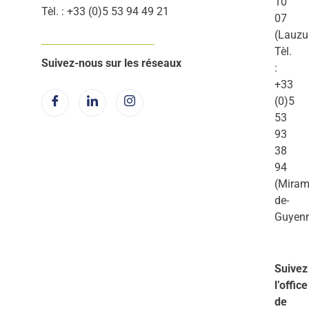
10
Tèl. : +33 (0)5 53 94 49 21
07
(Lauzu
Tèl.
Suivez-nous sur les réseaux
:
+33
(0)5
53
93
38
94
(Miram
de-
Guyen
Suivez
l’office
de