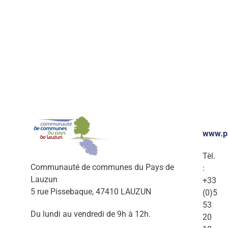
www.p
Tèl.
Communauté de communes du Pays de
:
Lauzun
+33
5 rue Pissebaque, 47410 LAUZUN
(0)5
53
Du lundi au vendredi de 9h à 12h.
20