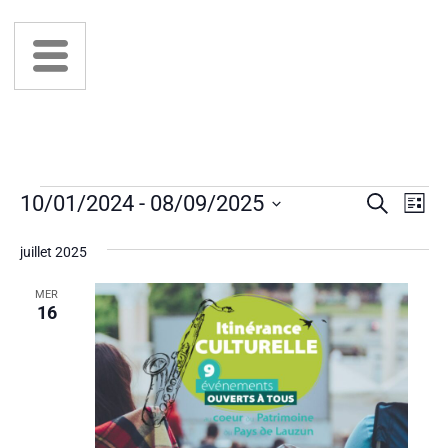
R
N
10/01/2024
 - 
08/09/2025
Recherche
Liste
a
Sélectionnez
e
v
juillet 2025
une
i
c
date.
g
MER
16
h
a
t
e
i
r
o
n
c