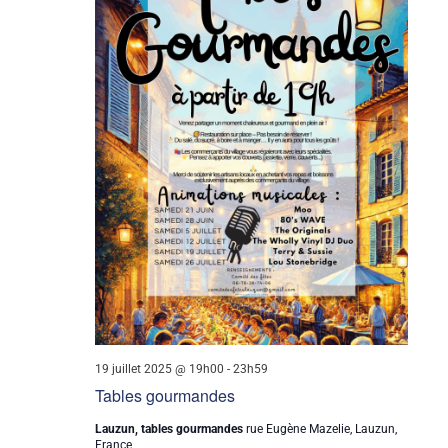
i
o
n
d
e
v
u
e
s
19 juillet 2025 @ 19h00
-
23h59
É
Tables gourmandes
v
Lauzun, tables gourmandes
rue Eugène Mazelie, Lauzun,
France