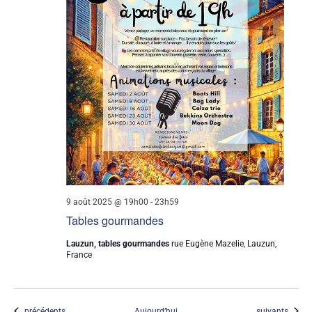
9 août 2025 @ 19h00
-
23h59
Tables gourmandes
Lauzun, tables gourmandes
rue Eugène Mazelie, Lauzun,
France
Évènements
Évènements
précédents
Aujourd’hui
suivants