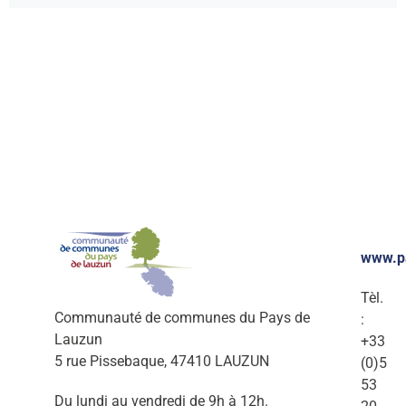
www.p
Tèl.
Communauté de communes du Pays de
:
Lauzun
+33
5 rue Pissebaque, 47410 LAUZUN
(0)5
53
Du lundi au vendredi de 9h à 12h.