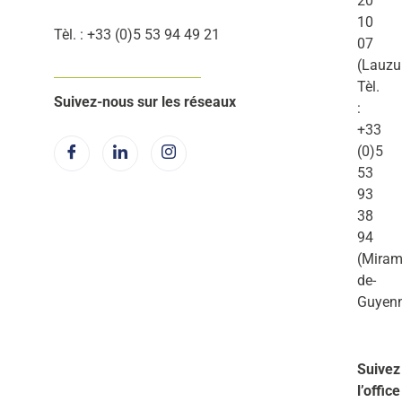
20
10
Tèl. : +33 (0)5 53 94 49 21
07
(Lauzu
Tèl.
Suivez-nous sur les réseaux
:
+33
(0)5
53
93
38
94
(Miram
de-
Guyen
Suivez
l’office