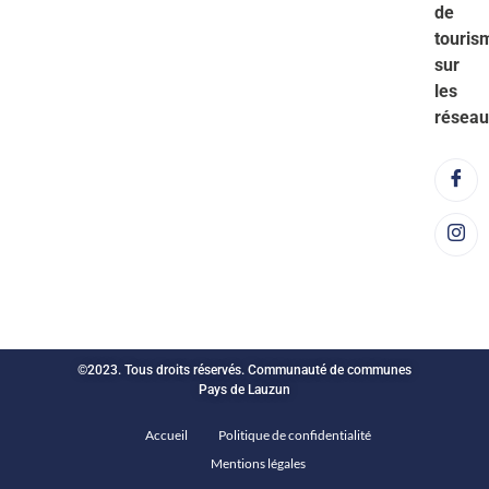
de
touris
sur
les
réseau
©2023. Tous droits réservés. Communauté de communes
Pays de Lauzun
Accueil
Politique de confidentialité
Mentions légales