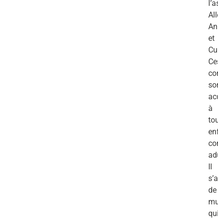
l’
Al
An
et
Cu
Ce
co
so
ac
à
to
en
c
ad
Il
s’a
de
mu
qu