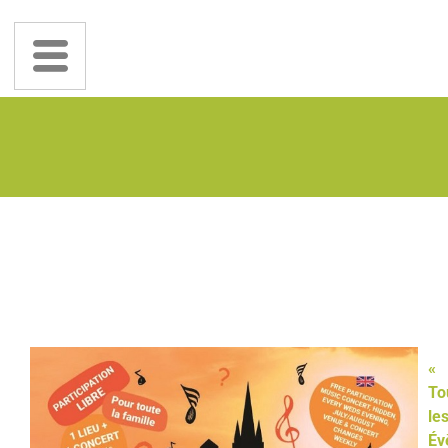
«
To
le
Év