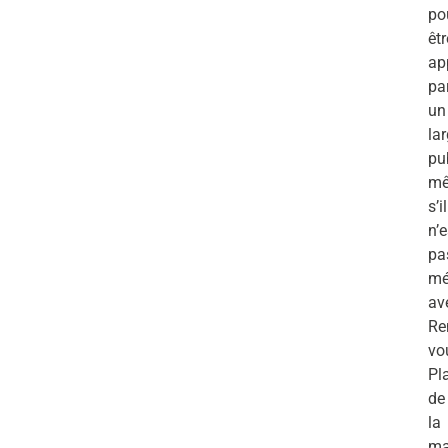
po
êtr
ap
pa
un
la
pu
m
s’il
n’e
pa
mé
ave
Re
vo
Pl
de
la
ma