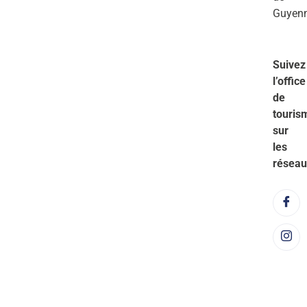
Guyen
Suivez
l’office
de
touris
sur
les
réseau