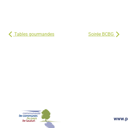
Tables gourmandes
Soirée BCBG
www.p