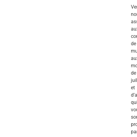
Ve
no
as
au
co
de
mu
au
mo
de
jui
et
d’
qu
vo
so
pr
pa