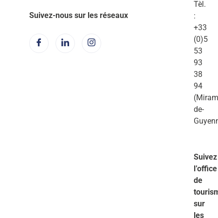
Tèl.
Suivez-nous sur les réseaux
:
+33
(0)5
53
93
38
94
(Miram
de-
Guyen
Suivez
l’office
de
touris
sur
les