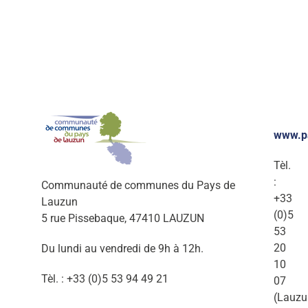
www.p
Tèl.
:
Communauté de communes du Pays de
+33
Lauzun
(0)5
5 rue Pissebaque, 47410 LAUZUN
53
20
Du lundi au vendredi de 9h à 12h.
10
Tèl. : +33 (0)5 53 94 49 21
07
(Lauzu