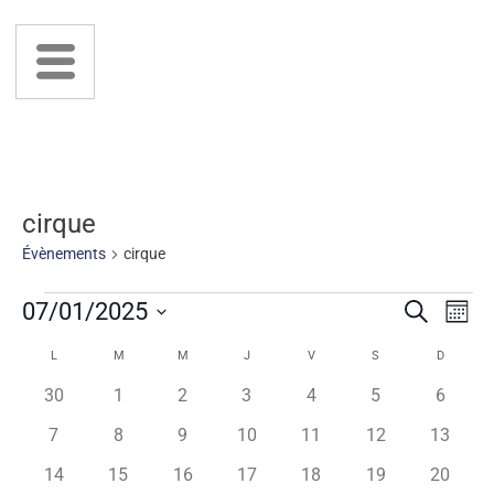
cirque
Évènements
cirque
R
N
07/01/2025
Recherche
Mois
a
Sélectionnez
e
C
v
L
M
M
J
V
S
D
une
i
c
date.
0
0
0
0
0
0
0
30
1
2
3
4
5
6
a
g
évènements
évènements
évènements
évènements
évènements
évènements
évènem
h
0
0
0
0
0
0
0
7
8
9
10
11
12
13
l
a
évènements
évènements
évènements
évènements
évènements
évènements
évènem
t
0
0
0
0
0
0
0
14
15
16
17
18
19
20
e