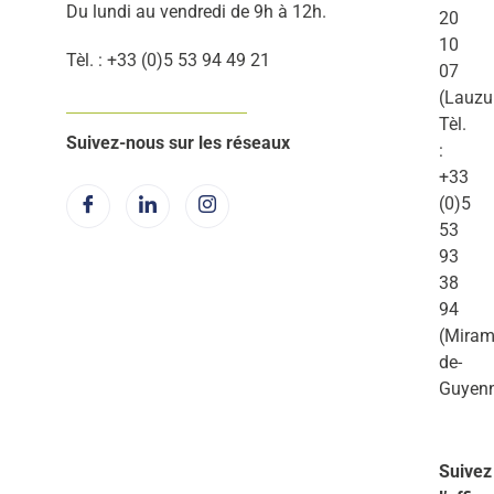
Du lundi au vendredi de 9h à 12h.
20
10
Tèl. : +33 (0)5 53 94 49 21
07
(Lauzu
Tèl.
Suivez-nous sur les réseaux
:
+33
(0)5
53
93
38
94
(Miram
de-
Guyen
Suivez