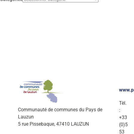
É
v
è
n
e
m
e
n
www.p
t
Tèl.
Communauté de communes du Pays de
s
:
Lauzun
+33
5 rue Pissebaque, 47410 LAUZUN
(0)5
53