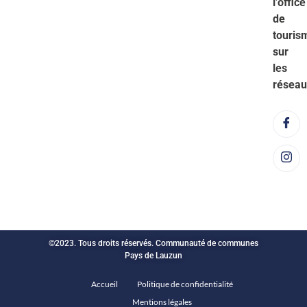
l’office
de
touris
sur
les
réseau
©2023. Tous droits réservés. Communauté de communes
Pays de Lauzun
Accueil
Politique de confidentialité
Mentions légales