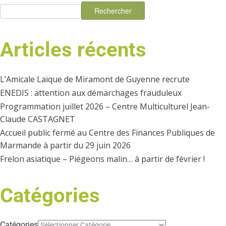
a
Rechercher
n
t
e
Articles récents
i
m
o
e
L’Amicale Laïque de Miramont de Guyenne recrute
n
ENEDIS : attention aux démarchages frauduleux
n
Programmation juillet 2026 – Centre Multiculturel Jean-
d
t
Claude CASTAGNET
e
Accueil public fermé au Centre des Finances Publiques de
s
Marmande à partir du 29 juin 2026
v
Frelon asiatique – Piégeons malin… à partir de février !
u
Catégories
e
s
Catégories