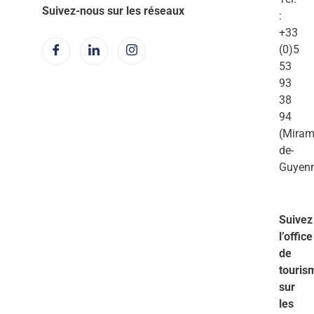
Suivez-nous sur les réseaux
:
+33
(0)5
53
93
38
94
(Miram
de-
Guyen
Suivez
l’office
de
touris
sur
les