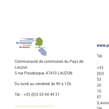
www.p
Tèl.
Communauté de communes du Pays de
:
Lauzun
+33
5 rue Pissebaque, 47410 LAUZUN
(0)5
53
Du lundi au vendredi de 9h à 12h.
20
10
Tèl. : +33 (0)5 53 94 49 21
07
(Lauzu
Tèl.