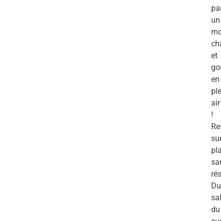
pa
un
mo
ch
et
go
en
pl
air
!
Re
su
pl
sa
ré
Du
sal
du