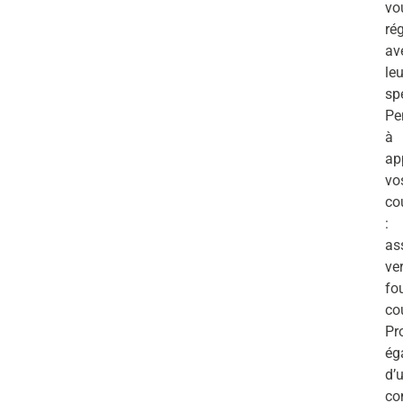
vo
ré
av
le
spé
Pe
à
ap
vo
co
:
ass
ver
fo
co
Pr
ég
d’
co