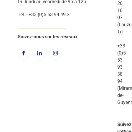
Du lundi au vendredi de 9h à 12h.
20
10
Tèl. : +33 (0)5 53 94 49 21
07
(Lauzu
Tèl.
Suivez-nous sur les réseaux
:
+33
(0)5
53
93
38
94
(Miram
de-
Guyen
Suivez
l’office