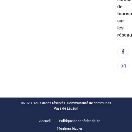
de
touris
sur
les
réseau
©2023. Tous droits réservés. Communauté de communes
Pays de Lauzun
Accueil
Politique de confidentialité
Mentions légales