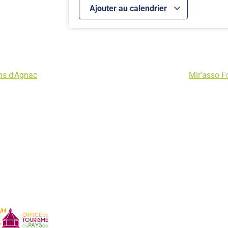
Ajouter au calendrier
ns d'Agnac
Mir'asso F