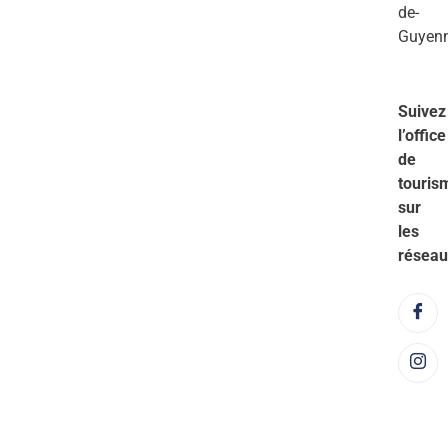
de-
Guyen
Suivez
l’office
de
touris
sur
les
réseau